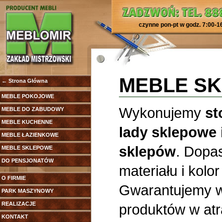
czynne pon-pt w godz. 7:00-1
MEBLE S
← Strona Główna
MEBLE POKOJOWE
Wykonujemy
st
MEBLE DO ZABUDOWY
MEBLE KUCHENNE
lady sklepowe 
MEBLE ŁAZIENKOWE
sklepów
. Dopa
MEBLE SKLEPOWE
DO PENSJONATÓW
materiału i kol
O FIRMIE
Gwarantujemy w
PARK MASZYNOWY
REALIZACJE
produktów w at
KONTAKT